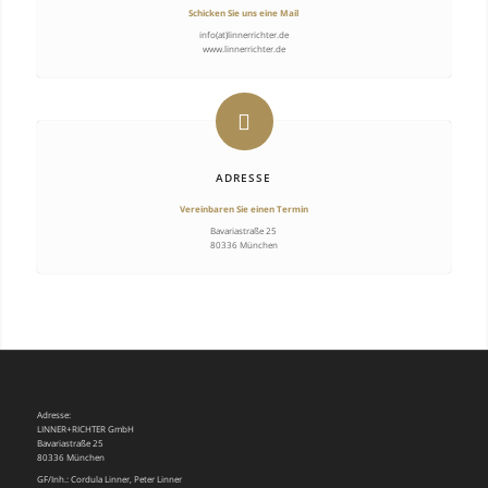
Schicken Sie uns eine Mail
info(at)linnerrichter.de
www.linnerrichter.de
ADRESSE
Vereinbaren Sie einen Termin
Bavariastraße 25
80336 München
Adresse:
LINNER+RICHTER GmbH
Bavariastraße 25
80336 München
GF/Inh.: Cordula Linner, Peter Linner