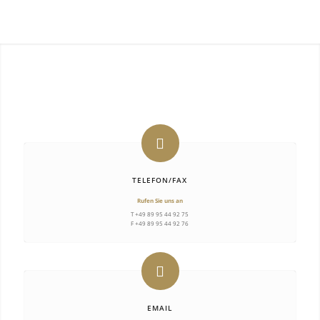
Wie Sie uns erreichen
Sie haben folgende Möglichkeiten uns zu kontaktieren
TELEFON/FAX
Rufen Sie uns an
T +49 89 95 44 92 75
F +49 89 95 44 92 76
EMAIL