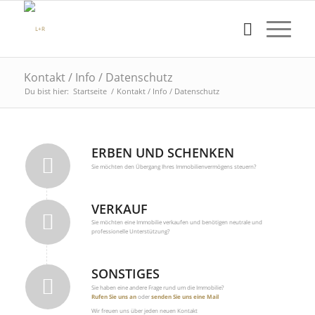
Kontakt / Info / Datenschutz
Du bist hier:
Startseite
/
Kontakt / Info / Datenschutz
ERBEN UND SCHENKEN
Sie möchten den Übergang Ihres Immobilienvermögens steuern?
VERKAUF
Sie möchten eine Immobilie verkaufen und benötigen neutrale und
professionelle Unterstützung?
SONSTIGES
Sie haben eine andere Frage rund um die Immobilie?
Rufen Sie uns an
oder
senden Sie uns eine Mail
Wir freuen uns über jeden neuen Kontakt