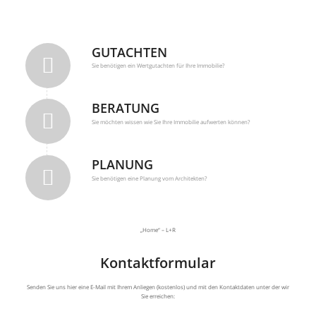
GUTACHTEN
Sie benötigen ein Wertgutachten für Ihre Immobilie?
BERATUNG
Sie möchten wissen wie Sie Ihre Immobilie aufwerten können?
PLANUNG
Sie benötigen eine Planung vom Architekten?
„Home“ – L+R
Kontaktformular
Senden Sie uns hier eine E-Mail mit Ihrem Anliegen (kostenlos) und mit den Kontaktdaten unter der wir
Sie erreichen: