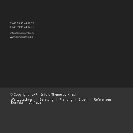
T +49 89 95 44 92 75
F +49 89 95 44 92 76
info(at)linnerrichter.de
www.linnerrichter.de
© Copyright -
L+R
-
Enfold Theme by Kriesi
Wertgutachten
Beratung
Planung
Erben
Referenzen
Kontakt
Anfrage