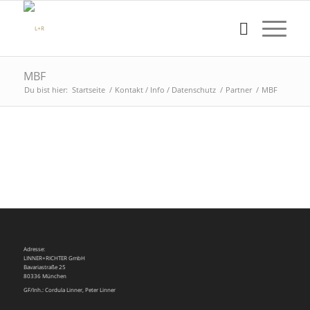
MBF
Du bist hier:
Startseite
/
Kontakt / Info / Datenschutz
/
Partner
/
MBF
Adresse:
LINNER+RICHTER GmbH
Bavariastraße 25
80336 München
GF/Inh.: Cordula Linner, Peter Linner