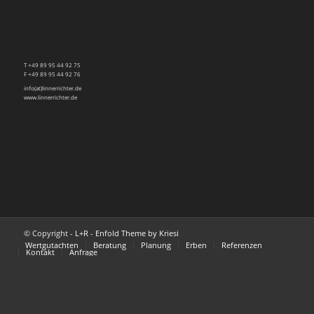
T +49 89 95 44 92 75
F +49 89 95 44 92 76
info(at)linnerrichter.de
www.linnerrichter.de
© Copyright -
L+R
-
Enfold Theme by Kriesi
Wertgutachten
Beratung
Planung
Erben
Referenzen
Kontakt
Anfrage