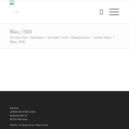
Blau_1500
Du bist hier:
Startseite
/
Kontakt / Info / Datenschutz
/
Unser Team
/
Blau_1500
Adresse:
LINNER+RICHTER GmbH
Bavariastraße 25
80336 München
GF/Inh.: Cordula Linner, Peter Linner