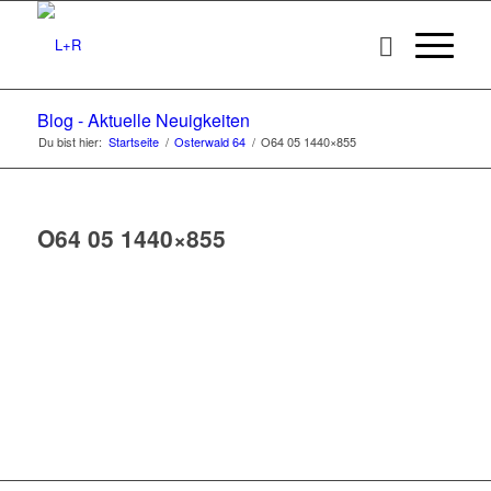
Blog - Aktuelle Neuigkeiten
Du bist hier:
Startseite
/
Osterwald 64
/
O64 05 1440×855
O64 05 1440×855