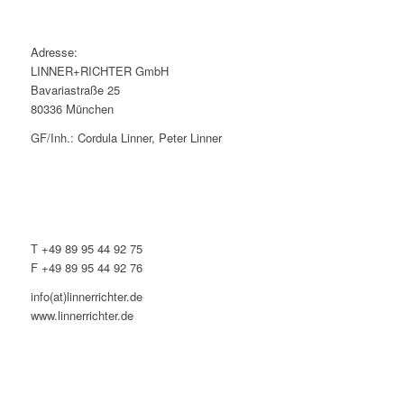
Adresse:
LINNER+RICHTER GmbH
Bavariastraße 25
80336 München
GF/Inh.: Cordula Linner, Peter Linner
T +49 89 95 44 92 75
F +49 89 95 44 92 76
info(at)linnerrichter.de
www.linnerrichter.de