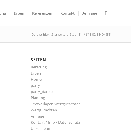
ung
Erben
Referenzen
Kontakt
Anfrage
Du bist hier:
Startseite
/
Stüdl 11
/
S11 02 1440×855
SEITEN
Beratung
Erben
Home
party
party_danke
Planung
Textvorlagen Wertgutachten
Wertgutachten
Anfrage
Kontakt / Info / Datenschutz
Unser Team