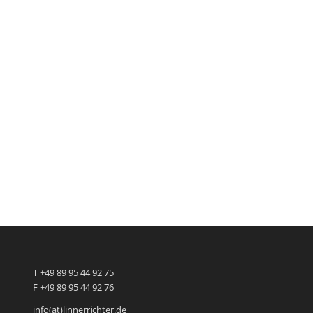
T +49 89 95 44 92 75
F +49 89 95 44 92 76
info(at)linnerrichter.de