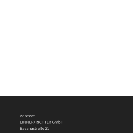
Adresse:
LINNER+RICHTER GmbH
Bavariastraße 25