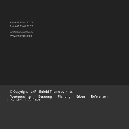
T +49 89 95 44 92 75
F +49 89 95 44 92 76
info(at)linnerrichter.de
www.linnerrichter.de
© Copyright -
L+R
-
Enfold Theme by Kriesi
Wertgutachten
Beratung
Planung
Erben
Referenzen
Kontakt
Anfrage