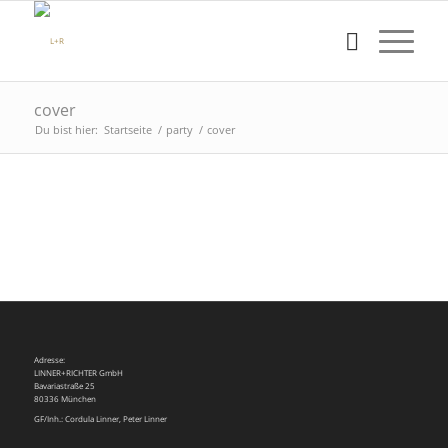
cover
Du bist hier:
Startseite
/
party
/
cover
Adresse:
LINNER+RICHTER GmbH
Bavariastraße 25
80336 München
GF/Inh.: Cordula Linner, Peter Linner